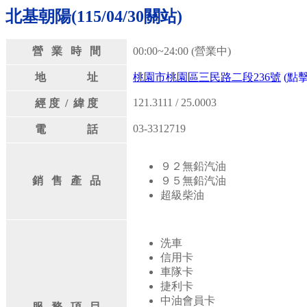
北基朝陽(115/04/30關站)
營 業 時 間
00:00~24:00 (營業中)
地 址
桃園市桃園區三民路二段236號
(點擊
121.3111 / 25.0003
經 度 / 緯 度
03-3312719
電 話
９２無鉛汽油
銷 售 產 品
９５無鉛汽油
超級柴油
洗車
信用卡
車隊卡
捷利卡
中油會員卡
服 務 項 目