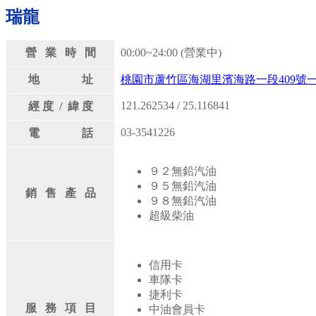
瑞龍
營 業 時 間
00:00~24:00 (營業中)
地 址
桃園市蘆竹區海湖里濱海路一段409號
121.262534 / 25.116841
經 度 / 緯 度
03-3541226
電 話
９２無鉛汽油
９５無鉛汽油
銷 售 產 品
９８無鉛汽油
超級柴油
信用卡
車隊卡
捷利卡
服 務 項 目
中油會員卡