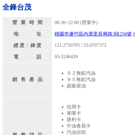
全鋒台茂
營 業 時 間
06:30~22:00 (營業中)
地 址
桃園市蘆竹區內厝里長興路3段256號
121.2750705 / 25.0707372
經 度 / 緯 度
03-3246439
電 話
９２無鉛汽油
銷 售 產 品
９５無鉛汽油
超級柴油
信用卡
車隊卡
捷利卡
中油會員卡
汽油自助
服 務 項 目