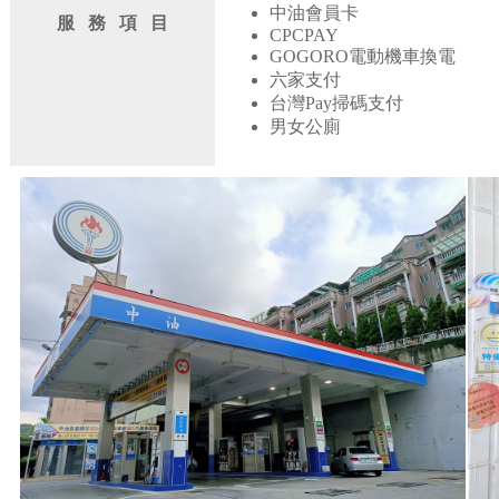
中油會員卡
服 務 項 目
CPCPAY
GOGORO電動機車換電
六家支付
台灣Pay掃碼支付
男女公廁