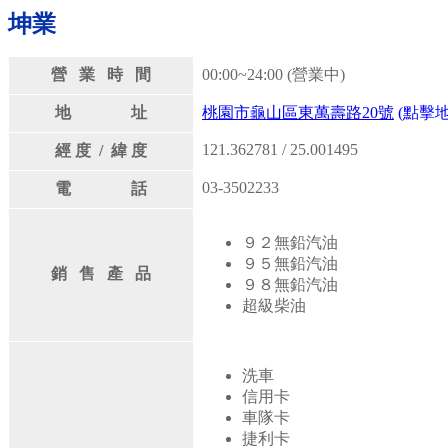
坤業
營 業 時 間
00:00~24:00 (營業中)
地 址
桃園市龜山區東萬壽路20號
(點擊地
121.362781 / 25.001495
經 度 / 緯 度
03-3502233
電 話
９２無鉛汽油
９５無鉛汽油
銷 售 產 品
９８無鉛汽油
超級柴油
洗車
信用卡
車隊卡
捷利卡