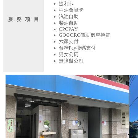
捷利卡
中油會員卡
汽油自助
服 務 項 目
柴油自助
CPCPAY
GOGORO電動機車換電
六家支付
台灣Pay掃碼支付
男女公廁
無障礙公廁