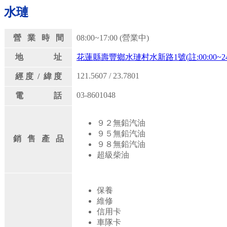
水璉
營 業 時 間
08:00~17:00 (營業中)
地 址
花蓮縣壽豐鄉水璉村水新路1號(註:00:00~24
121.5607 / 23.7801
經 度 / 緯 度
03-8601048
電 話
９２無鉛汽油
９５無鉛汽油
銷 售 產 品
９８無鉛汽油
超級柴油
保養
維修
信用卡
車隊卡