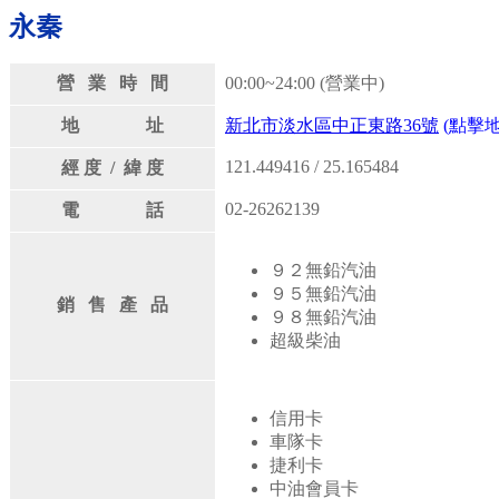
永秦
營 業 時 間
00:00~24:00 (營業中)
地 址
新北市淡水區中正東路36號
(點擊地
121.449416 / 25.165484
經 度 / 緯 度
02-26262139
電 話
９２無鉛汽油
９５無鉛汽油
銷 售 產 品
９８無鉛汽油
超級柴油
信用卡
車隊卡
捷利卡
中油會員卡