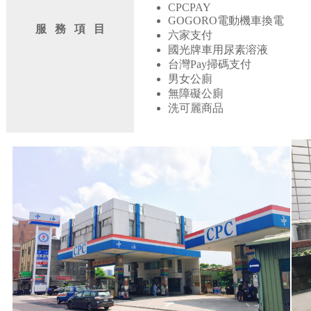
CPCPAY
GOGORO電動機車換電
服 務 項 目
六家支付
國光牌車用尿素溶液
台灣Pay掃碼支付
男女公廁
無障礙公廁
洗可麗商品