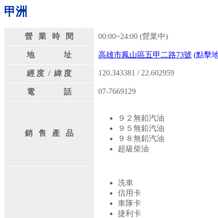
甲洲
營 業 時 間
00:00~24:00 (營業中)
地 址
高雄市鳳山區五甲二路73號
(點擊地
120.343381 / 22.602959
經 度 / 緯 度
07-7669129
電 話
９２無鉛汽油
９５無鉛汽油
銷 售 產 品
９８無鉛汽油
超級柴油
洗車
信用卡
車隊卡
捷利卡