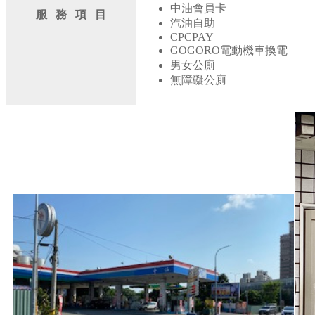
中油會員卡
服 務 項 目
汽油自助
CPCPAY
GOGORO電動機車換電
男女公廁
無障礙公廁