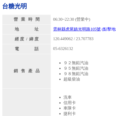
台糖光明
營 業 時 間
06:30~22:30 (營業中)
地 址
雲林縣虎尾鎮光明路105號
(點擊地
120.449062 / 23.707783
經 度 / 緯 度
05-6326132
電 話
９２無鉛汽油
９５無鉛汽油
銷 售 產 品
９８無鉛汽油
超級柴油
洗車
信用卡
車隊卡
捷利卡