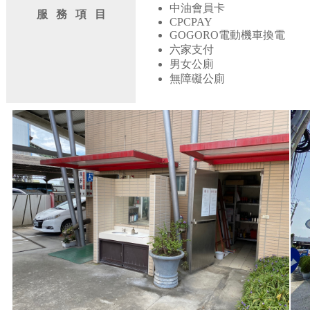
中油會員卡
服 務 項 目
CPCPAY
GOGORO電動機車換電
六家支付
男女公廁
無障礙公廁