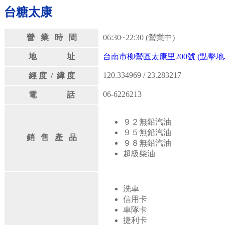
台糖太康
營 業 時 間
06:30~22:30 (營業中)
地 址
台南市柳營區太康里200號
(點擊地
120.334969 / 23.283217
經 度 / 緯 度
06-6226213
電 話
９２無鉛汽油
９５無鉛汽油
銷 售 產 品
９８無鉛汽油
超級柴油
洗車
信用卡
車隊卡
捷利卡