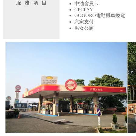
服 務 項 目
中油會員卡
CPCPAY
GOGORO電動機車換電
六家支付
男女公廁