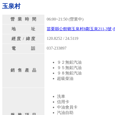
玉泉村
營 業 時 間
06:00~21:50 (營業中)
地 址
苗栗縣公館鄉玉泉村8鄰玉泉211-3號
120.8252 / 24.5119
經 度 / 緯 度
037-233897
電 話
９２無鉛汽油
９５無鉛汽油
銷 售 產 品
９８無鉛汽油
超級柴油
洗車
信用卡
中油會員卡
汽油自助
服 務 項 目