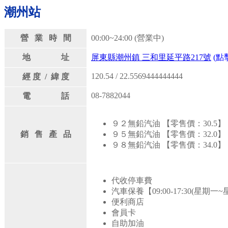
潮州站
營 業 時 間
00:00~24:00 (營業中)
地 址
屏東縣潮州鎮 三和里延平路217號
(點
120.54 / 22.5569444444444
經 度 / 緯 度
08-7882044
電 話
９２無鉛汽油 【零售價：30.5】
銷 售 產 品
９５無鉛汽油 【零售價：32.0】
９８無鉛汽油 【零售價：34.0】
代收停車費
汽車保養【09:00-17:30(星期一~星
便利商店
會員卡
自助加油