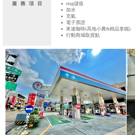
服 務 項 目
etag儲值
加水
充氣
電子票證
來速咖啡(高地小農&精品拿鐵)
行動商城取貨點