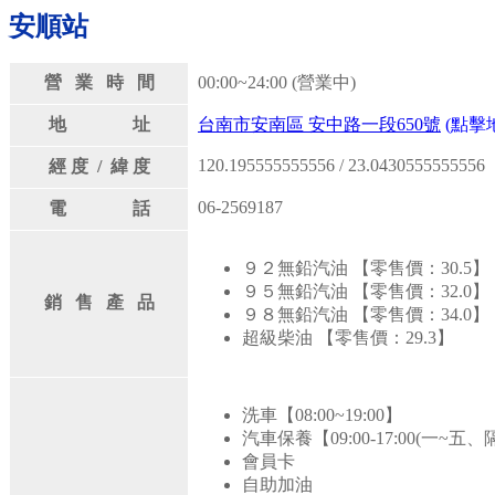
安順站
營 業 時 間
00:00~24:00 (營業中)
地 址
台南市安南區 安中路一段650號
(點擊地
120.195555555556 / 23.0430555555556
經 度 / 緯 度
06-2569187
電 話
９２無鉛汽油 【零售價：30.5】
９５無鉛汽油 【零售價：32.0】
銷 售 產 品
９８無鉛汽油 【零售價：34.0】
超級柴油 【零售價：29.3】
洗車【08:00~19:00】
汽車保養【09:00-17:00(一~五、隔
會員卡
自助加油