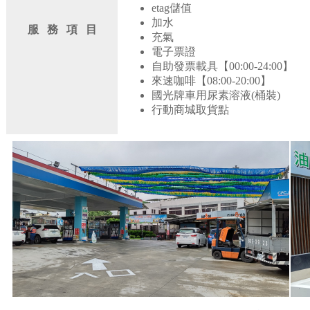
etag儲值
加水
服 務 項 目
充氣
電子票證
自助發票載具【00:00-24:00】
來速咖啡【08:00-20:00】
國光牌車用尿素溶液(桶裝)
行動商城取貨點