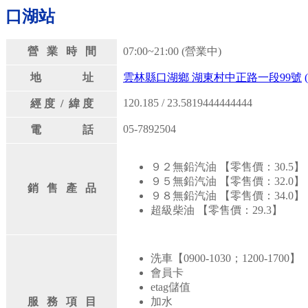
口湖站
營 業 時 間
07:00~21:00 (營業中)
地 址
雲林縣口湖鄉 湖東村中正路一段99號
120.185 / 23.5819444444444
經 度 / 緯 度
05-7892504
電 話
９２無鉛汽油 【零售價：30.5】
９５無鉛汽油 【零售價：32.0】
銷 售 產 品
９８無鉛汽油 【零售價：34.0】
超級柴油 【零售價：29.3】
洗車【0900-1030；1200-1700】
會員卡
etag儲值
服 務 項 目
加水