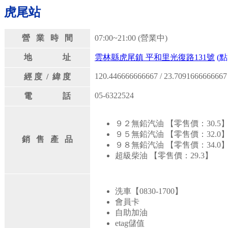
虎尾站
營 業 時 間
07:00~21:00 (營業中)
地 址
雲林縣虎尾鎮 平和里光復路131號
(
120.446666666667 / 23.7091666666667
經 度 / 緯 度
05-6322524
電 話
９２無鉛汽油 【零售價：30.5
９５無鉛汽油 【零售價：32.0
銷 售 產 品
９８無鉛汽油 【零售價：34.0
超級柴油 【零售價：29.3】
洗車【0830-1700】
會員卡
自助加油
etag儲值