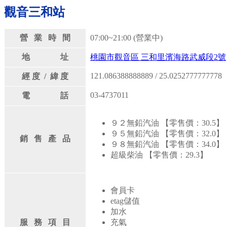
觀音三和站
營 業 時 間
07:00~21:00 (營業中)
地 址
桃園市觀音區 三和里濱海路武威段2號
121.086388888889 / 25.0252777777778
經 度 / 緯 度
03-4737011
電 話
９２無鉛汽油 【零售價：30.5】
９５無鉛汽油 【零售價：32.0】
銷 售 產 品
９８無鉛汽油 【零售價：34.0】
超級柴油 【零售價：29.3】
會員卡
etag儲值
加水
服 務 項 目
充氣