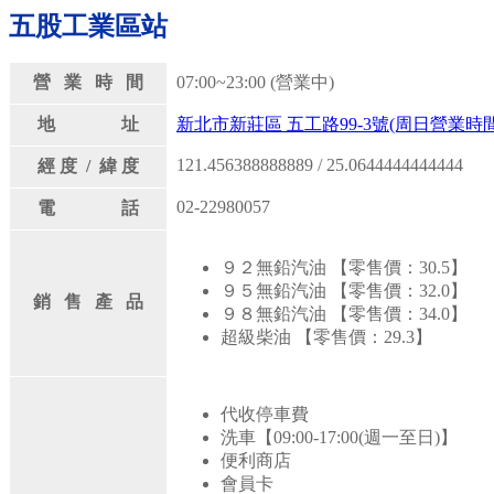
五股工業區站
營 業 時 間
07:00~23:00 (營業中)
地 址
新北市新莊區 五工路99-3號(周日營業時間:0
121.456388888889 / 25.0644444444444
經 度 / 緯 度
02-22980057
電 話
９２無鉛汽油 【零售價：30.5】
９５無鉛汽油 【零售價：32.0】
銷 售 產 品
９８無鉛汽油 【零售價：34.0】
超級柴油 【零售價：29.3】
代收停車費
洗車【09:00-17:00(週一至日)】
便利商店
會員卡