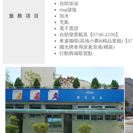
自助加油
etag儲值
服 務 項 目
加水
充氣
電子票證
自助發票載具【07:00-22:00】
來速咖啡(高地小農&精品拿鐵)【07:00
國光牌車用尿素溶液(桶裝)
行動商城取貨點