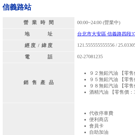
信義路站
營 業 時 間
00:00~24:00 (營業中)
地 址
台北市大安區 信義路四段3
121.555555555556 / 25.033
經 度 / 緯 度
02-27081235
電 話
９２無鉛汽油 【零售價
９５無鉛汽油 【零售價
銷 售 產 品
９８無鉛汽油 【零售價
酒精汽油 【零售價：3
代收停車費
便利商店
會員卡
自助加油