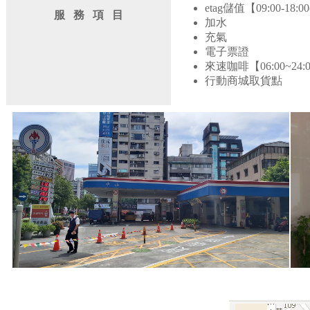
etag儲值【09:00-18:
服 務 項 目
加水
充氣
電子票證
來速咖啡【06:00~24:
行動商城取貨點