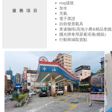
etag儲值
加水
服 務 項 目
充氣
電子票證
自助發票載具
來速咖啡(高地小農&精品拿鐵
國光牌車用尿素溶液(桶裝)
行動商城取貨點