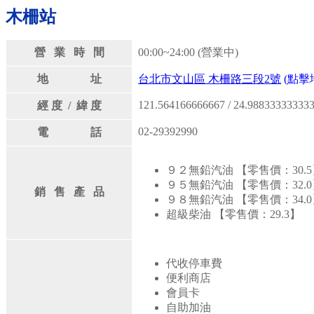
木柵站
營 業 時 間
00:00~24:00 (營業中)
地 址
台北市文山區 木柵路三段2號
(點擊
121.564166666667 / 24.98833333333
經 度 / 緯 度
02-29392990
電 話
９２無鉛汽油 【零售價：30.5
９５無鉛汽油 【零售價：32.0
銷 售 產 品
９８無鉛汽油 【零售價：34.0
超級柴油 【零售價：29.3】
代收停車費
便利商店
會員卡
自助加油